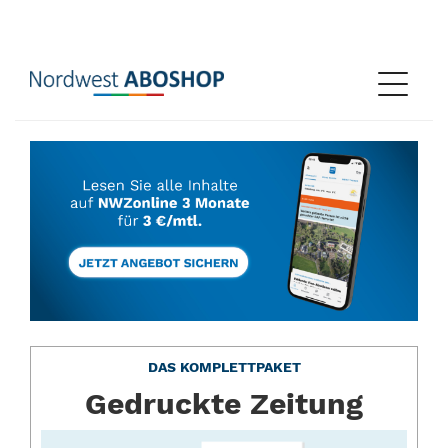
Sprung-
Navigation
Navigat
Springe
öffnen
direkt
zu:
NWZ
Header
Aboshop
Inhalt
Footer
<p>Auf
NWZonline
DAS KOMPLETTPAKET
versorgt
Sie
Gedruckte Zeitung
unsere
Online-