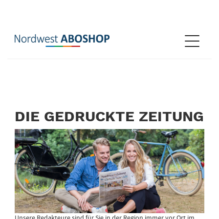
Sprung-
Navigation
Navigat
Springe
öffnen
direkt
zu:
Header
Inhalt
DIE
Footer
DIE GEDRUCKTE ZEITUNG
GEDRUCKTE
ZEITUNG
Unsere Redakteure sind für Sie in der Region immer vor Ort im