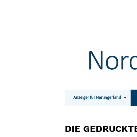
Anzeiger für Harlingerland
Toggle
subm
for
Anzeig
DIE
für
DIE GEDRUCKT
Harlin
GEDRUCKTE