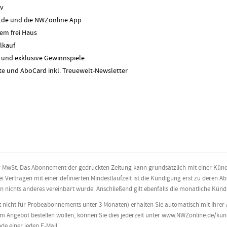
iv
e.de und die NWZonline App
em frei Haus
lkauf
s und exklusive Gewinnspiele
te und AboCard inkl. Treuewelt-Newsletter
icher MwSt. Das Abonnement der gedruckten Zeitung kann grundsätzlich mit einer K
 Verträgen mit einer definierten Mindestlaufzeit ist die Kündigung erst zu deren A
 nichts anderes vereinbart wurde. Anschließend gilt ebenfalls die monatliche Künd
 nicht für Probeabonnements unter 3 Monaten) erhalten Sie automatisch mit Ihrer A
em Angebot bestellen wollen, können Sie dies jederzeit unter www.NWZonline.de/ku
de einer jeden E-Mail.