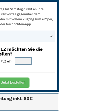
ag bis Samstag direkt an Ihre
 Preisvorteil gegenüber dem
 Abo mit vollem Zugang zum ePaper,
der Nachrichten-App.
PLZ möchten Sie die
ellen?
 PLZ ein:
Jetzt bestellen
itung inkl. 80€