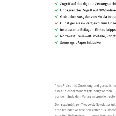
Zugriff auf das digitale Zeitungsarch
Unbegrenzter Zugriff auf NWZonlin
Gedruckte Ausgabe von Mo-Sa bequ
Günstiger als im Vergleich zum Einze
Interessante Beilagen, Einkaufstipp
Nordwest Treuewelt: Vorteile, Rabat
Sonntags-ePaper inklusive
¹ Alle Preise inkl. Zustellung und gesetzl
eines Kalendermonats gekündigt werden. Bei
vor dem Ende dem Verlag mitzuteilen, sofern
Den regelmäßigen Treuewelt-Newsletter (gilt
erhalten oder weitere Newsletter aus unser
erhalten Sie Hinweise zur Verwaltung am En