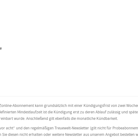
ie
s NWZonline-Abonnement kann grundsätzlich mit einer Kündigungsfrist von zwei Woc
definierten Mindestlaufzeit ist die Kündigung erst zu deren Ablauf zulässig und sp
ereinbart wurde. Anschließend gilt ebenfalls die monatliche Kündbarkeit.
vor acht“ und den regelmäßigen Treuewelt-Newsletter (gilt nicht für Probeabonnem
n Sie diesen nicht erhalten oder weitere Newsletter aus unserem Angebot bestellen wo