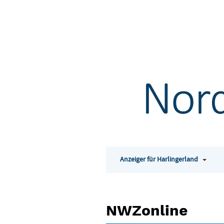
Anzeiger für Harlingerland
Toggle
subm
for
Anzeig
NWZonline
für
NWZonline
Harlin