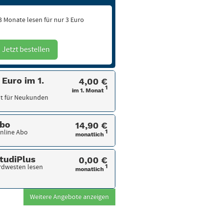
 3 Monate lesen für nur 3 Euro
Jetzt bestellen
Euro im 1.
4,00 €
1
im 1. Monat
t für Neukunden
Abo
14,90 €
nline Abo
1
monatlich
tudiPlus
0,00 €
rdwesten lesen
1
monatlich
Weitere Angebote anzeigen