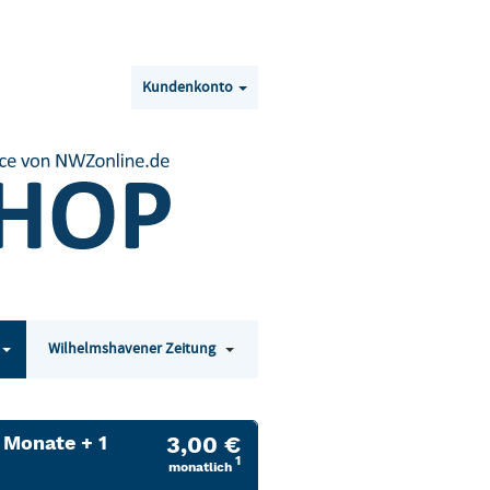
Kundenkonto
Wilhelmshavener Zeitung
Toggle
Toggle
submenu
submenu
for
for
Nordwest
Wilhelmshavener
Zeitung
Zeitung
 Monate + 1
3,00 €
1
monatlich