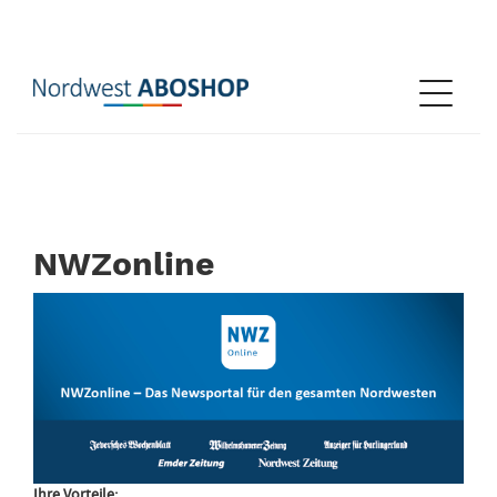
Sprung-
Navigation
Navigat
Springe
öffnen
direkt
zu:
Header
Inhalt
NWZonline
Footer
NWZonline
Ihre Vorteile: